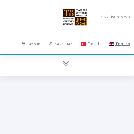
ISSN: 1308-5298
Turkish
English
Sign in
New User