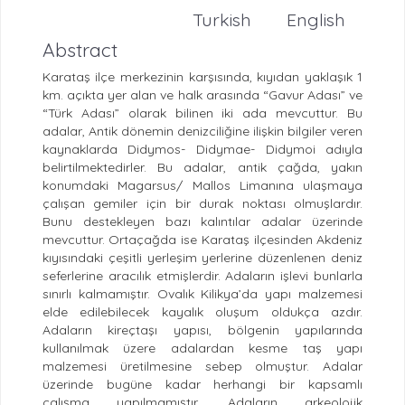
Turkish
English
Abstract
Karataş ilçe merkezinin karşısında, kıyıdan yaklaşık 1
km. açıkta yer alan ve halk arasında “Gavur Adası” ve
“Türk Adası” olarak bilinen iki ada mevcuttur. Bu
adalar, Antik dönemin denizciliğine ilişkin bilgiler veren
kaynaklarda Didymos- Didymae- Didymoi adıyla
belirtilmektedirler. Bu adalar, antik çağda, yakın
konumdaki Magarsus/ Mallos Limanına ulaşmaya
çalışan gemiler için bir durak noktası olmuşlardır.
Bunu destekleyen bazı kalıntılar adalar üzerinde
mevcuttur. Ortaçağda ise Karataş ilçesinden Akdeniz
kıyısındaki çeşitli yerleşim yerlerine düzenlenen deniz
seferlerine aracılık etmişlerdir. Adaların işlevi bunlarla
sınırlı kalmamıştır. Ovalık Kilikya’da yapı malzemesi
elde edilebilecek kayalık oluşum oldukça azdır.
Adaların kireçtaşı yapısı, bölgenin yapılarında
kullanılmak üzere adalardan kesme taş yapı
malzemesi üretilmesine sebep olmuştur. Adalar
üzerinde bugüne kadar herhangi bir kapsamlı
çalışma yapılmamıştır. Adaların arkeolojik