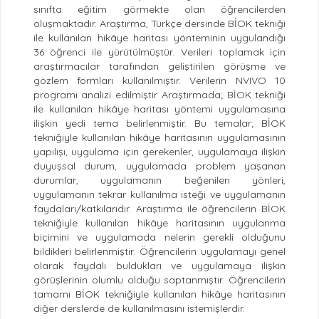
sınıfta eğitim görmekte olan öğrencilerden
oluşmaktadır. Araştırma, Türkçe dersinde BİOK tekniği
ile kullanılan hikâye haritası yönteminin uygulandığı
36 öğrenci ile yürütülmüştür. Verileri toplamak için
araştırmacılar tarafından geliştirilen görüşme ve
gözlem formları kullanılmıştır. Verilerin NVIVO 10
programı analizi edilmiştir Araştırmada; BİOK tekniği
ile kullanılan hikâye haritası yöntemi uygulamasına
ilişkin yedi tema belirlenmiştir. Bu temalar; BİOK
tekniğiyle kullanılan hikâye haritasının uygulamasının
yapılışı, uygulama için gerekenler, uygulamaya ilişkin
duyuşsal durum, uygulamada problem yaşanan
durumlar, uygulamanın beğenilen yönleri,
uygulamanın tekrar kullanılma isteği ve uygulamanın
faydaları/katkılarıdır. Araştırma ile öğrencilerin BİOK
tekniğiyle kullanılan hikâye haritasının uygulanma
biçimini ve uygulamada nelerin gerekli olduğunu
bildikleri belirlenmiştir. Öğrencilerin uygulamayı genel
olarak faydalı buldukları ve uygulamaya ilişkin
görüşlerinin olumlu olduğu saptanmıştır. Öğrencilerin
tamamı BİOK tekniğiyle kullanılan hikâye haritasının
diğer derslerde de kullanılmasını istemişlerdir.