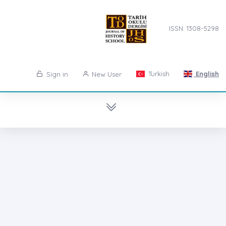
ISSN: 1308-5298
Turkish
English
Sign in
New User