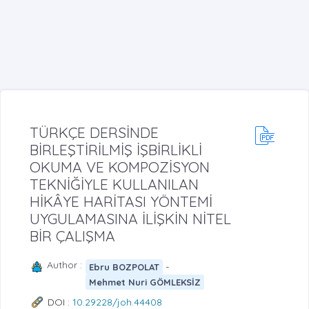
TÜRKÇE DERSİNDE
BİRLEŞTİRİLMİŞ İŞBİRLİKLİ
OKUMA VE KOMPOZİSYON
TEKNİĞİYLE KULLANILAN
HİKÂYE HARİTASI YÖNTEMİ
UYGULAMASINA İLİŞKİN NİTEL
BİR ÇALIŞMA
Author :
-
Ebru BOZPOLAT
Mehmet Nuri GÖMLEKSİZ
DOI :
10.29228/joh.44408