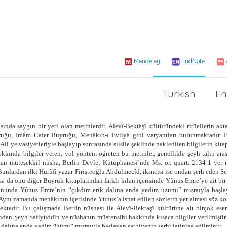
Mendeley
EndNote
Turkish
En
ında saygın bir yeri olan metinlerdir. Alevî-Bektâşî kültüründeki ritüellerin ak
ruğu, İmâm Cafer Buyruğu, Menâkıb-ı Evliyâ gibi varyantları bulunmaktadır. B
’ye vasiyetleriyle başlayıp sonrasında silsile şeklinde nakledilen bilgilerin kitap
hakkında bilgiler veren, yol-yöntem öğreten bu metinler, genellikle şeyh-talip ar
tan müteşekkil nüsha, Berlin Devlet Kütüphanesi’nde Ms. or. quart. 2134-1 yer 
 Bunlardan ilki Hurûfî yazar Firişteoğlu Abdülmecîd, ikincisi ise ondan şerh eden 
a da onu diğer Buyruk kitaplarından farklı kılan içerisinde Yûnus Emre’ye ait bir 
ın sonunda Yûnus Emre’nin “çıkdım erik dalına anda yedim üzümi” mısraıyla başl
. Aynı zamanda menâkıbın içerisinde Yûnus’a isnat edilen sözlerin yer alması söz k
ektedir. Bu çalışmada Berlin nüshası ile Alevî-Bektaşî kültürüne ait birçok eser
dından Şeyh Safiyüddîn ve nüshanın müstensihi hakkında kısaca bilgiler verilmiştir
dalına anda yedim üzümi” mısraıyla başlayan şathiyenin şerhi latinize edilmiştir
.