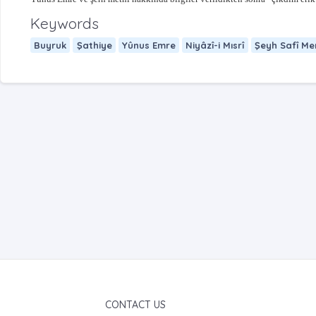
Keywords
Buyruk
Şathiye
Yûnus Emre
Niyâzî-i Mısrî
Şeyh Safî Men
CONTACT US