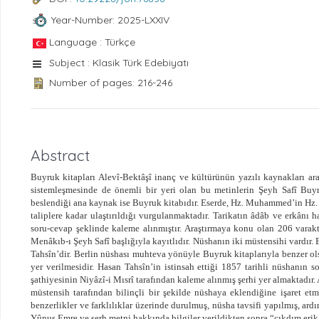
Year-Number: 2025-LXXIV
Language : Türkçe
Subject : Klasik Türk Edebiyatı
Number of pages: 216-246
Abstract
Buyruk kitapları Alevî-Bektâşî inanç ve kültürünün yazılı kaynakları aras
sistemleşmesinde de önemli bir yeri olan bu metinlerin Şeyh Safî Buy
beslendiği ana kaynak ise Buyruk kitabıdır. Eserde, Hz. Muhammed’in Hz. Ali
taliplere kadar ulaştırıldığı vurgulanmaktadır. Tarikatın âdâb ve erkânı 
soru-cevap şeklinde kaleme alınmıştır. Araştırmaya konu olan 206 varak
Menâkıb-ı Şeyh Safî başlığıyla kayıtlıdır. Nüshanın iki müstensihi vardır.
Tahsîn’dir. Berlin nüshası muhteva yönüyle Buyruk kitaplarıyla benzer ols
yer verilmesidir. Hasan Tahsîn’in istinsah ettiği 1857 tarihli nüshan
şathiyesinin Niyâzî-i Mısrî tarafından kaleme alınmış şerhi yer almaktadır
müstensih tarafından bilinçli bir şekilde nüshaya eklendiğine işaret etm
benzerlikler ve farklılıklar üzerinde durulmuş, nüsha tavsifi yapılmış, ar
Yûnus Emre ve şerh metni hakkında bilgiler verildikten sonra “çıkdım erik 