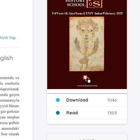
Alıntı Yap
glish
tarımında ve
u eserlerin
laştırılarak
asında geçen
Download
1046
numarasıyla
Seyyid Hasan
şiir şerhine
Read
1303
ayan meşhur
onusu şerhin
 arasındaki
. Son olarak