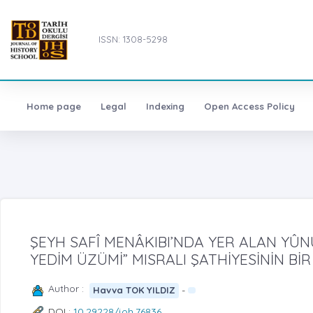
ISSN: 1308-5298
Home page
Legal
Indexing
Open Access Policy
ŞEYH SAFÎ MENÂKIBI’NDA YER ALAN YÛN
YEDİM ÜZÜMİ” MISRALI ŞATHİYESİNİN BİR
Author :
-
Havva TOK YILDIZ
DOI :
10.29228/joh.76836