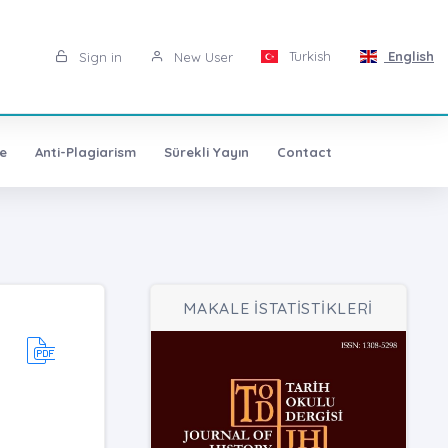
Turkish
English
Sign in
New User
e
Anti-Plagiarism
Sürekli Yayın
Contact
MAKALE İSTATİSTİKLERİ