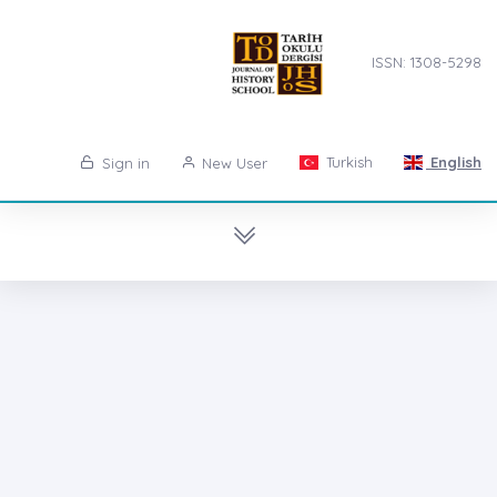
ISSN: 1308-5298
Turkish
English
Sign in
New User