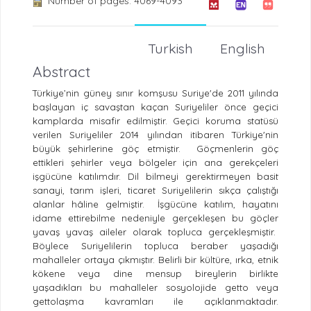
Number of pages: 4069-4093
Turkish
English
Abstract
Türkiye’nin güney sınır komşusu Suriye'de 2011 yılında
başlayan iç savaştan kaçan Suriyeliler önce geçici
kamplarda misafir edilmiştir. Geçici koruma statüsü
verilen Suriyeliler 2014 yılından itibaren Türkiye'nin
büyük şehirlerine göç etmiştir. Göçmenlerin göç
ettikleri şehirler veya bölgeler için ana gerekçeleri
işgücüne katılımdır. Dil bilmeyi gerektirmeyen basit
sanayi, tarım işleri, ticaret Suriyelilerin sıkça çalıştığı
alanlar hâline gelmiştir. İşgücüne katılım, hayatını
idame ettirebilme nedeniyle gerçekleşen bu göçler
yavaş yavaş aileler olarak topluca gerçekleşmiştir.
Böylece Suriyelilerin topluca beraber yaşadığı
mahalleler ortaya çıkmıştır. Belirli bir kültüre, ırka, etnik
kökene veya dine mensup bireylerin birlikte
yaşadıkları bu mahalleler sosyolojide getto veya
gettolaşma kavramları ile açıklanmaktadır.