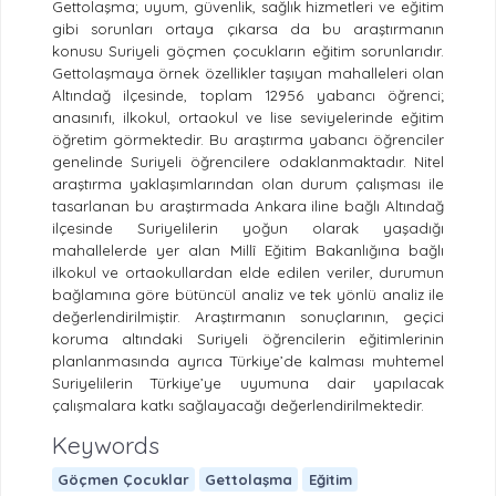
Gettolaşma; uyum, güvenlik, sağlık hizmetleri ve eğitim
gibi sorunları ortaya çıkarsa da bu araştırmanın
konusu Suriyeli göçmen çocukların eğitim sorunlarıdır.
Gettolaşmaya örnek özellikler taşıyan mahalleleri olan
Altındağ ilçesinde, toplam 12956 yabancı öğrenci;
anasınıfı, ilkokul, ortaokul ve lise seviyelerinde eğitim
öğretim görmektedir. Bu araştırma yabancı öğrenciler
genelinde Suriyeli öğrencilere odaklanmaktadır. Nitel
araştırma yaklaşımlarından olan durum çalışması ile
tasarlanan bu araştırmada Ankara iline bağlı Altındağ
ilçesinde Suriyelilerin yoğun olarak yaşadığı
mahallelerde yer alan Millî Eğitim Bakanlığına bağlı
ilkokul ve ortaokullardan elde edilen veriler, durumun
bağlamına göre bütüncül analiz ve tek yönlü analiz ile
değerlendirilmiştir. Araştırmanın sonuçlarının, geçici
koruma altındaki Suriyeli öğrencilerin eğitimlerinin
planlanmasında ayrıca Türkiye’de kalması muhtemel
Suriyelilerin Türkiye’ye uyumuna dair yapılacak
çalışmalara katkı sağlayacağı değerlendirilmektedir.
Keywords
Göçmen Çocuklar
Gettolaşma
Eğitim