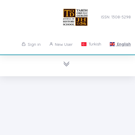
ISSN: 1308-5298
Turkish
English
Sign in
New User