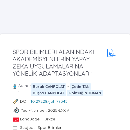
SPOR BİLİMLERİ ALANINDAKİ
AKADEMİSYENLERİN YAPAY
ZEKA UYGULAMALARINA
YÖNELİK ADAPTASYONLARI1
Author
-
Burak CANPOLAT
Çetin TAN
:
Büşra CANPOLAT
Göktıuğ NORMAN
DOI :
10.29228/joh.79345
Year-Number: 2025-LXXIV
Language : Türkçe
Subject : Spor Bilimleri