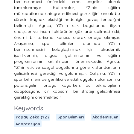
benimsenmesi önündeki temel engeller olarak
tanımlanmıştır. Katılımcılar, YZ'nin eğitim
müfredatlarına entegre edilmesi gerektiğini ancak bu
sürecin kaynak eksikliği nedeniyle yavaş ilerlediğini
belirtmiştir. Ayrıca, YZ’nin etik boyutlarına ilişkin
endişeler ve insan faktörünün göz ardı edilmesi riski,
önemli bir tartışma konusu olarak ortaya çıkmıştır.
Araştırma, spor bilimleri alanında YZ'nin
benimsenmesini kolaylaştırmak için akademik
işbirliklerinin, altyapı yatırımlarının ve eğitim
programlarının artırılmasını önermektedir. Ayrıca,
YZ’nin etik ve sosyal boyutlarına yönelik standartların
geliştirilmesi gerektiği vurgulanmıştır. Çalışma, YZ’nin
spor bilimlerinde yenilikçi ve etkili uygulamalar sunma
potansiyelini ortaya koyarken, bu teknolojilerin
adaptasyonu için kapsamlı bir strateji geliştirilmesi
gerektiğini önermektedir.
Keywords
Yapay Zeka (YZ)
Spor Bilimleri
Akademisyen
Adaptasyon