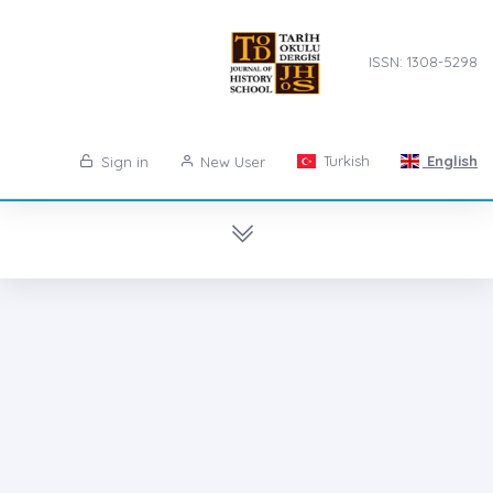
ISSN: 1308-5298
Turkish
English
Sign in
New User