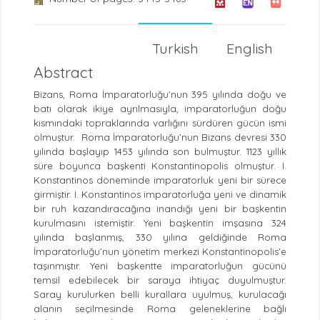
Turkish
English
Abstract
Bizans, Roma İmparatorluğu’nun 395 yılında doğu ve
batı olarak ikiye ayrılmasıyla, imparatorluğun doğu
kısmındaki topraklarında varlığını sürdüren gücün ismi
olmuştur.
Roma İmparatorluğu’nun Bizans devresi 330
yılında başlayıp 1453 yılında son bulmuştur. 1123 yıllık
süre boyunca başkenti Konstantinopolis olmuştur. I.
Konstantinos döneminde imparatorluk yeni bir sürece
girmiştir. I. Konstantinos imparatorluğa yeni ve dinamik
bir ruh kazandıracağına inandığı yeni bir başkentin
kurulmasını istemiştir. Yeni başkentin imşasına 324
yılında başlanmış, 330 yılına geldiğinde Roma
İmparatorluğu’nun yönetim merkezi Konstantinopolis’e
taşınmıştır. Yeni başkentte imparatorluğun gücünü
temsil edebilecek bir saraya ihtiyaç duyulmuştur.
Saray kurulurken belli kurallara uyulmuş, kurulacağı
alanın seçilmesinde Roma geleneklerine bağlı