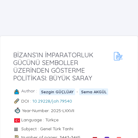
BİZANS’IN İMPARATORLUK
GÜCÜNÜ SEMBOLLER
ÜZERİNDEN GÖSTERME
POLİTİKASI: BÜYÜK SARAY
Author :
-
Sezgin GÜÇLÜAY
Sema AKGÜL
DOI :
10.29228/joh.79540
Year-Number: 2025-LXXVII
Language : Türkçe
Subject : Genel Türk Tarihi
Number of pages: 3443-3465