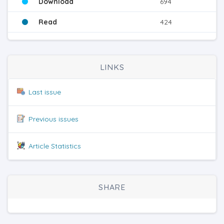
Download
694
Read
424
LINKS
Last issue
Previous issues
Article Statistics
SHARE