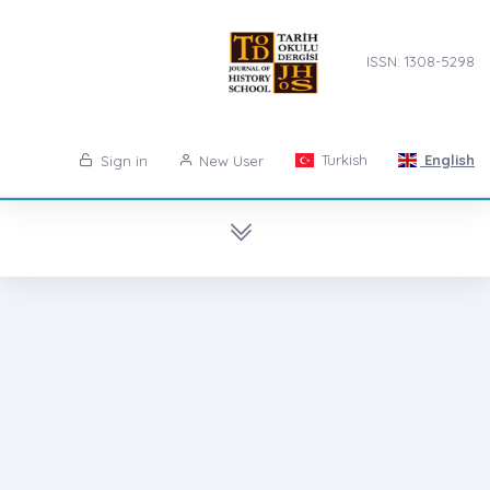
ISSN: 1308-5298
Turkish
English
Sign in
New User