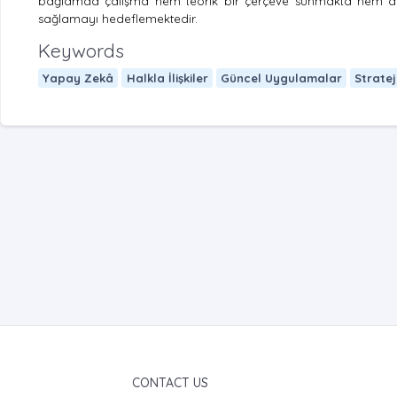
bağlamda çalışma hem teorik bir çerçeve sunmakta hem de 
sağlamayı hedeflemektedir.
Keywords
Yapay Zekâ
Halkla İlişkiler
Güncel Uygulamalar
Strateji
CONTACT US