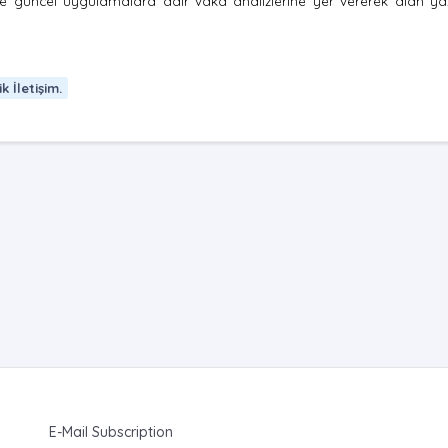
güncel uygulamalara dair vaka analizlerine yer vererek alan yaz
k İletişim.
E-Mail Subscription