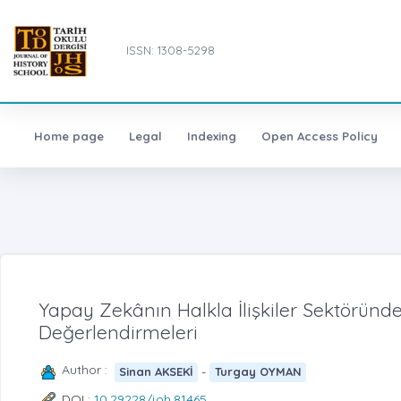
ISSN: 1308-5298
Home page
Legal
Indexing
Open Access Policy
Yapay Zekânın Halkla İlişkiler Sektöründ
Değerlendirmeleri
Author :
-
Sinan AKSEKİ
Turgay OYMAN
DOI :
10.29228/joh.81465