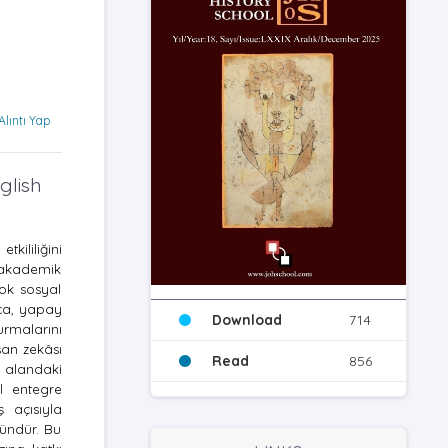
Alıntı Yap
glish
ililiğini
n akademik
çok sosyal
ıca, yapay
Download
714
urmalarını
san zekâsı
Read
856
, alandaki
ıl entegre
 açısıyla
kündür. Bu