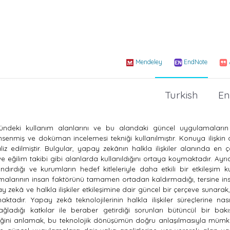
Mendeley
EndNote
Turkish
En
ündeki kullanım alanlarını ve bu alandaki güncel uygulamaların etk
senmiş ve doküman incelemesi tekniği kullanılmıştır. Konuya ilişki
z edilmiştir. Bulgular, yapay zekânın halkla ilişkiler alanında en 
 ve eğilim takibi gibi alanlarda kullanıldığını ortaya koymaktadır. Ayr
landırdığı ve kurumların hedef kitleleriyle daha etkili bir etkileşim k
lamalarının insan faktörünü tamamen ortadan kaldırmadığı, tersine in
y zekâ ve halkla ilişkiler etkileşimine dair güncel bir çerçeve sunarak
aktadır.
Yapay zekâ teknolojilerinin halkla ilişkiler süreçlerine nas
dığı katkılar ile beraber getirdiği sorunları bütüncül bir bakış
eleceğini anlamak, bu teknolojik dönüşümün doğru anlaşılmasıyla müm