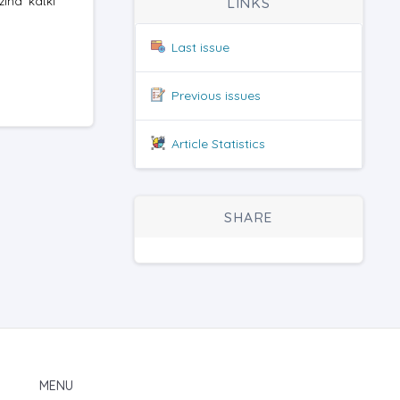
ına katkı
LINKS
Last issue
Previous issues
Article Statistics
SHARE
MENU