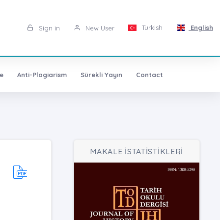
Turkish
English
Sign in
New User
e
Anti-Plagiarism
Sürekli Yayın
Contact
MAKALE İSTATİSTİKLERİ