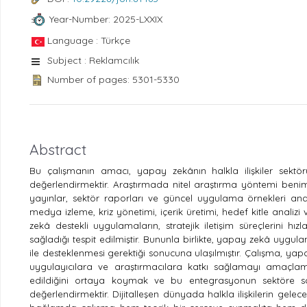
Year-Number: 2025-LXXIX
Language : Türkçe
Subject : Reklamcılık
Number of pages: 5301-5330
Abstract
Bu çalışmanın amacı, yapay zekânın halkla ilişkiler sektör
değerlendirmektir. Araştırmada nitel araştırma yöntemi benim
yayınlar, sektör raporları ve güncel uygulama örnekleri anali
medya izleme, kriz yönetimi, içerik üretimi, hedef kitle analizi
zekâ destekli uygulamaların, stratejik iletişim süreçlerini hız
sağladığı tespit edilmiştir. Bununla birlikte, yapay zekâ uygu
ile desteklenmesi gerektiği sonucuna ulaşılmıştır. Çalışma, yapa
uygulayıcılara ve araştırmacılara katkı sağlamayı amaçlam
edildiğini ortaya koymak ve bu entegrasyonun sektöre sağla
değerlendirmektir. Dijitalleşen dünyada halkla ilişkilerin g