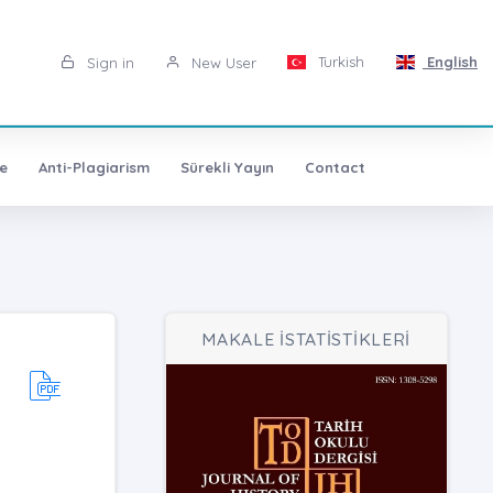
Turkish
English
Sign in
New User
e
Anti-Plagiarism
Sürekli Yayın
Contact
MAKALE İSTATİSTİKLERİ