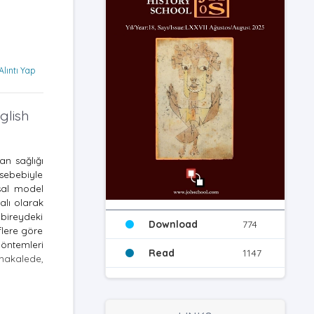
Alıntı Yap
glish
an sağlığı
 sebebiyle
sal model
alı olarak
 bireydeki
Download
774
flere göre
yöntemleri
Read
1147
 makalede,