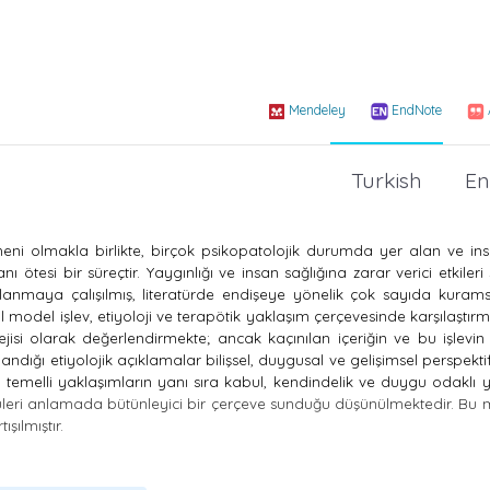
Mendeley
EndNote
Turkish
En
ni olmakla birlikte, birçok psikopatolojik durumda yer alan ve ins
ötesi bir süreçtir. Yaygınlığı ve insan sağlığına zarar verici etkileri
klanmaya çalışılmış, literatürde endişeye yönelik çok sayıda kuram
 model işlev, etiyoloji ve terapötik yaklaşım çerçevesinde karşılaştırm
tejisi olarak değerlendirmekte; ancak kaçınılan içeriğin ve bu işlevin
yandığı etiyolojik açıklamalar bilişsel, duygusal ve gelişimsel perspekti
pi temelli yaklaşımların yanı sıra kabul, kendindelik ve duygu odaklı 
rüntüleri anlamada bütünleyici bir çerçeve sunduğu düşünülmektedir. Bu
şılmıştır.