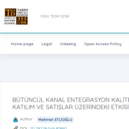
ISSN: 1308-5298
Home page
Legal
Indexing
Open Access Policy
BÜTÜNCÜL KANAL ENTEGRASYON KALİTES
KATILIM VE SATIŞLAR ÜZERİNDEKİ ETKİSİ
Author :
Mehmet ETLİOĞLU
DOI :
10.29228/joh.81860