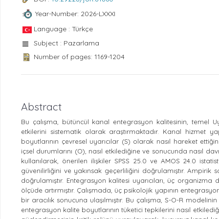
Year-Number: 2026-LXXXI
Language : Türkçe
Subject : Pazarlama
Number of pages: 1169-1204
Abstract
Bu çalışma, bütüncül kanal entegrasyon kalitesinin, temel U
etkilerini sistematik olarak araştırmaktadır. Kanal hizmet ya
boyutlarının çevresel uyarıcılar (S) olarak nasıl hareket ettiği
içsel durumlarını (O), nasıl etkilediğine ve sonucunda nasıl d
kullanılarak, önerilen ilişkiler
S
PSS 25.0 ve AMOS 24.0 istatisti
güvenilirliğini ve yakınsak geçerliliğini doğrulamıştır. Ampir
doğrulamıştır. Entegrasyon kalitesi uyarıcıları, üç organizm
ölçüde artırmıştır. Çalışmada, üç psikolojik yapının entegrasyon 
bir aracılık sonucuna ulaşılmıştır. Bu çalışma, S-O-R modelin
entegrasyon kalite boyutlarının tüketici tepkilerini nasıl etkiledi