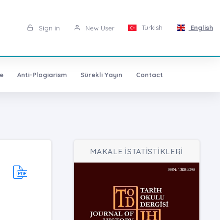
Turkish
English
Sign in
New User
e
Anti-Plagiarism
Sürekli Yayın
Contact
MAKALE İSTATİSTİKLERİ