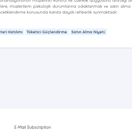
oordinasyonunun müşterinin kontrol ve özerklik duygusunu artırdığı 
ere, müşterilerin psikolojik durumlarına odaklanmak ve satın alma n
önceliklendirme konusunda kanıta dayalı rehberlik sunmaktadır.
teri Katılımı
Tüketici Güçlendirme
Satın Alma Niyeti.
E-Mail Subscription