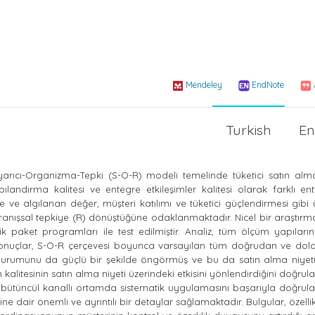
Mendeley
EndNote
Turkish
En
yarıcı-Organizma-Tepki (S-O-R) modeli temelinde tüketici satın alm
pılandırma kalitesi ve entegre etkileşimler kalitesi olarak farklı e
ne ve algılanan değer, müşteri katılımı ve tüketici güçlendirmesi gibi ü
avranışsal tepkiye (R) dönüştüğüne odaklanmaktadır. Nicel bir araştırm
k paket programları ile test edilmiştir. Analiz, tüm ölçüm yapıları
ik sonuçlar, S-O-R çerçevesi boyunca varsayılan tüm doğrudan ve dolay
a durumunu da güçlü bir şekilde öngörmüş ve bu da satın alma niyet
kalitesinin satın alma niyeti üzerindeki etkisini yönlendirdiğini doğrul
in bütüncül kanallı ortamda sistematik uygulamasını başarıyla doğru
ğine dair önemli ve ayrıntılı bir detaylar sağlamaktadır. Bulgular, özellik