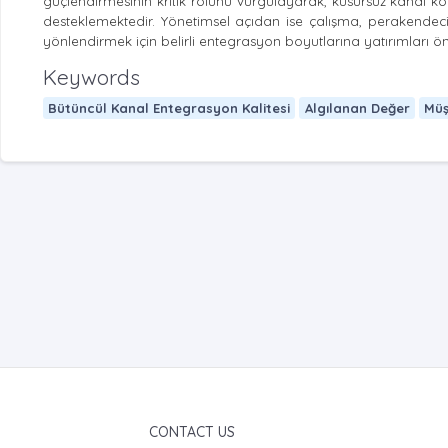
güçlendirmesinin kritik rolünü vurgulayarak, kusursuz kanal k
desteklemektedir. Yönetimsel açıdan ise çalışma, perakendecil
yönlendirmek için belirli entegrasyon boyutlarına yatırımları 
Keywords
Bütüncül Kanal Entegrasyon Kalitesi
Algılanan Değer
Müş
CONTACT US