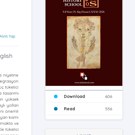
Alıntı Yap
glish
a niyetine
ntegrasyon
ç tüketici
a tasarımı
Download
606
nın yüksek
lı yolları
Read
556
ini önemli
ayan kısmi
lamakta ve
le tüketici