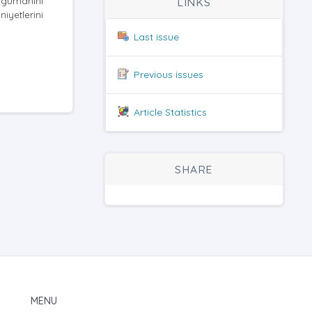
argümanını
LINKS
iyetlerini
Last issue
Previous issues
Article Statistics
SHARE
MENU