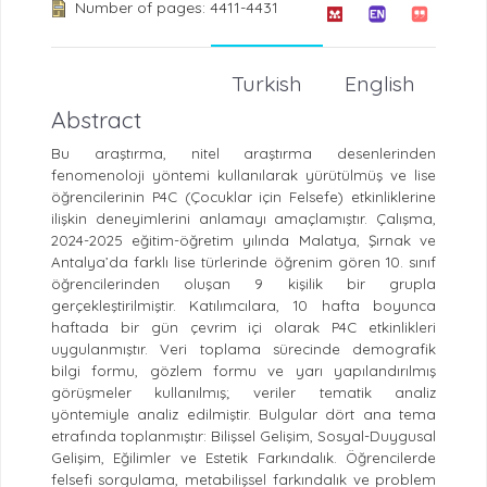
Number of pages: 4411-4431
Turkish
English
Abstract
Bu araştırma, nitel araştırma desenlerinden
fenomenoloji yöntemi kullanılarak yürütülmüş ve lise
öğrencilerinin P4C (Çocuklar için Felsefe) etkinliklerine
ilişkin deneyimlerini anlamayı amaçlamıştır. Çalışma,
2024-2025 eğitim-öğretim yılında Malatya, Şırnak ve
Antalya’da farklı lise türlerinde öğrenim gören 10. sınıf
öğrencilerinden oluşan 9 kişilik bir grupla
gerçekleştirilmiştir. Katılımcılara, 10 hafta boyunca
haftada bir gün çevrim içi olarak P4C etkinlikleri
uygulanmıştır. Veri toplama sürecinde demografik
bilgi formu, gözlem formu ve yarı yapılandırılmış
görüşmeler kullanılmış; veriler tematik analiz
yöntemiyle analiz edilmiştir. Bulgular dört ana tema
etrafında toplanmıştır:
Bilişsel Gelişim
,
Sosyal-Duygusal
Gelişim
,
Eğilimler
ve
Estetik Farkındalık
. Öğrencilerde
felsefi sorgulama, metabilişsel farkındalık ve problem