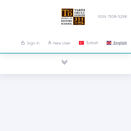
ISSN: 1308-5298
Turkish
English
Sign in
New User