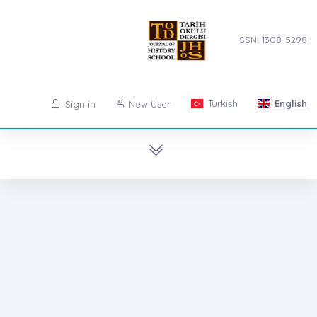
ISSN: 1308-5298
Turkish
English
Sign in
New User