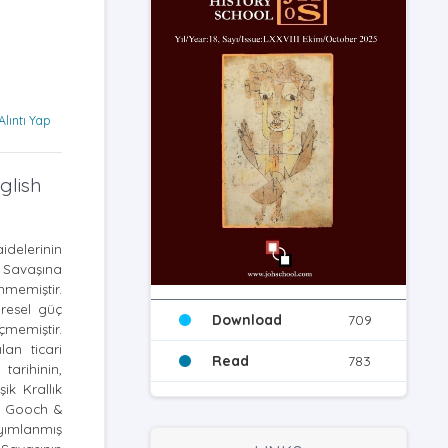
Alıntı Yap
glish
idelerinin
a Savaşına
nmemiştir.
üresel güç
Download
709
çmemiştir.
lan ticari
Read
783
tarihinin,
eşik Krallık
P. Gooch &
ayımlanmış