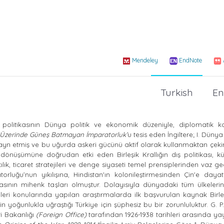
Mendeley
EndNote
Turkish
En
ş politikasının Dünya politik ve ekonomik düzeniyle, diplomatik ka
Üzerinde Güneş Batmayan İmparatorluk’
u tesis eden İngiltere; I. Düny
ayn etmiş ve bu uğurda askeri gücünü aktif olarak kullanmaktan çeki
dönüşümüne doğrudan etki eden Birleşik Krallığın dış politikası, k
k, ticaret stratejileri ve denge siyaseti temel prensiplerinden vaz ge
uğu’nun yıkılışına, Hindistan'ın kolonileştirmesinden Çin'e dayatı
kasının mihenk taşları olmuştur. Dolayısıyla dünyadaki tüm ülkelerin 
ilişkileri konularında yapılan araştırmalarda ilk başvurulan kaynak
Birl
n yoğunlukla uğraştığı Türkiye için
şüphesiz bu bir zorunluluktur.
G. 
ri Bakanlığı
(Foreign Office)
tarafından 1926-1938 tarihleri arasında y