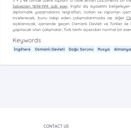
11 + 2 ek olmak üzere toplam 13 ciltlik
British Documents on the
Sebepleri 1898-1914 adlı eser
; İngiliz dış siyasetini belgeleye
diplomatik yazışmalarını, telgrafları, notları ve raporları i
incelenecek, bunu takip eden çalışmalarımızda ise diğer
Cİ
açıklanacak, içerisinde geçen Osmanlı Devleti ve Türkler ile i
yapılacak olan çalışmalar; Türk tarihi açısından normal bir eser
Keywords
İngiltere
Osmanlı Devleti
Doğu Sorunu
Rusya
Almanya
CONTACT US