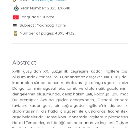
Year-Number: 2025-LXXVIII
Language : Türkçe
Subject : Yakınçağ Tarihi
Number of pages: 4095-4132
Abstract
XVIII. yüzyıldan XX. yüzyıl ilk çeyreğine kadar İngiltere dı
oluşumundaki tarihsel rolü yadsınamaz gerçektir. XIX. yüzyılda
kadar olan sürede bunun muhafazası için dünya siyasetini diz
Dünya tarihinin siyasal, ekonomik ve diplomatik yapılarının 
dengelerinin oluşumunda; deniz hâkimiyeti, kolonyal yayılmacılı
Bu prensipler Avrupa güçler dengesinden, Osmanlı İmparatorl
tavizlere kadar geniş bir coğrafyada, İngiltere'nin dış politi
diplomasisinin, dış hatta iç siyaseti ile uluslararası ticaret 
arşiv belgeleridir
. Bahse konu dönemde İngiltere diplomasisini
Harold Temperley editörlüğünde hazırlanan ve İngiltere Dışişle