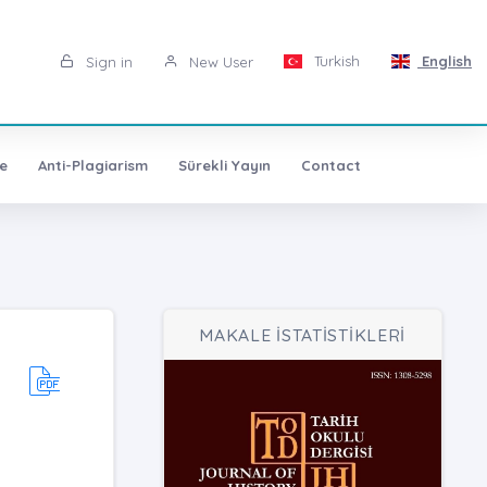
Turkish
English
Sign in
New User
e
Anti-Plagiarism
Sürekli Yayın
Contact
MAKALE İSTATİSTİKLERİ