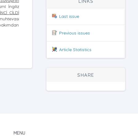
 Savaşının
LINKS
mî İngiliz
İNCİ CİLDİ
Last issue
 muhtevası
u bakımdan
Previous issues
Article Statistics
SHARE
MENU