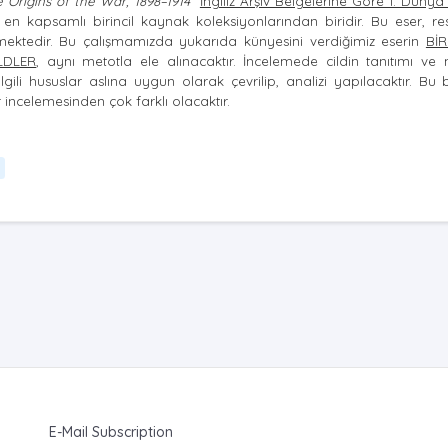
 Origins of the War, 1898–1914
“
İngiliz Arşiv Belgelerine Göre 1. Dünya
n en kapsamlı birincil kaynak koleksiyonlarından biridir. Bu eser, res
çermektedir. Bu çalışmamızda yukarıda künyesini verdiğimiz eserin
BİR
LDLER
, aynı metotla ele alınacaktır. İncelemede cildin tanıtımı ve
lgili hususlar aslına uygun olarak çevrilip, analizi yapılacaktır. B
 incelemesinden çok farklı olacaktır.
E-Mail Subscription