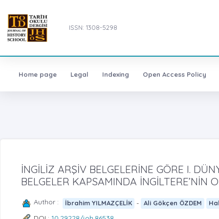
ISSN: 1308-5298
Home page
Legal
Indexing
Open Access Policy
İNGİLİZ ARŞİV BELGELERİNE GÖRE I. DÜNYA
BELGELER KAPSAMINDA İNGİLTERE’NİN OS
Author :
-
İbrahim YILMAZÇELİK
Ali Gökçen ÖZDEM
Ha
DOI :
10.29228/joh.86538