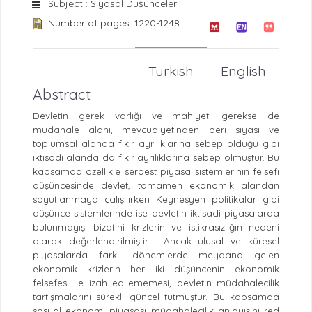
Subject : Siyasal Düşünceler
Number of pages: 1220-1248
Turkish
English
Abstract
Devletin gerek varlığı ve mahiyeti gerekse de
müdahale alanı, mevcudiyetinden beri siyasi ve
toplumsal alanda fikir ayrılıklarına sebep olduğu gibi
iktisadi alanda da fikir ayrılıklarına sebep olmuştur. Bu
kapsamda özellikle serbest piyasa sistemlerinin felsefi
düşüncesinde devlet, tamamen ekonomik alandan
soyutlanmaya çalışılırken Keynesyen politikalar gibi
düşünce sistemlerinde ise devletin iktisadi piyasalarda
bulunmayışı bizatihi krizlerin ve istikrasızlığın nedeni
olarak değerlendirilmiştir.
Ancak ulusal ve küresel
piyasalarda farklı dönemlerde meydana gelen
ekonomik krizlerin her iki düşüncenin ekonomik
felsefesi ile izah edilememesi, devletin müdahalecilik
tartışmalarını sürekli güncel tutmuştur. Bu kapsamda
sosyal ekonomi piyasası müdahalecilik anlayışını red