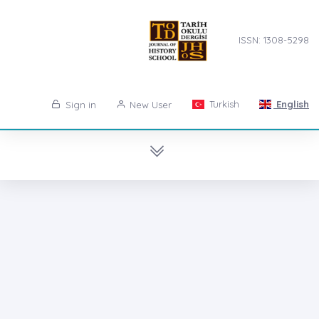
ISSN: 1308-5298
Turkish
English
Sign in
New User