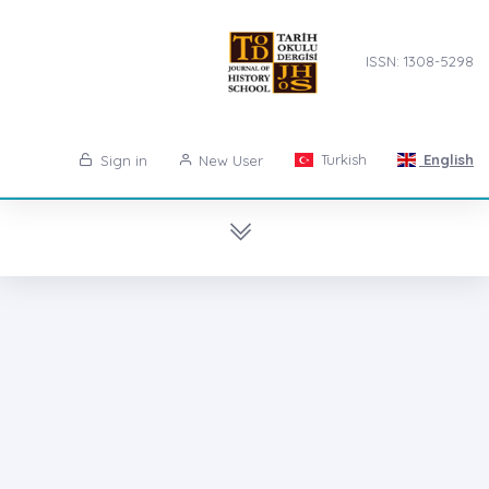
ISSN: 1308-5298
Turkish
English
Sign in
New User