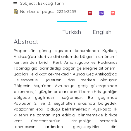
Subject : Eskiçağ Tarihi
Number of pages: 2236-2259
Turkish
English
Abstract
Propontis’in güney kıyısında konumlanan Kyzikos,
Antikçağ’da idari ve dini anlamda bölgenin en önemli
kentlerinden biridir. Kent, Amphitiyatro ve Hadrianus
Tapınağı gibi barındırdığı pagan geleneğine ait önemli
yapıları ile dikkat çekmektedir. Ayrıca Geç Antikçağ’da
Hellespontus Eyaleti’nin idari merkezi olmuştur.
Bölgenin Asya’dan Avrupa’ya geçiş güzergahında
bulunması, 1. yüzyılın ortalarından itibaren Hristiyanlığın
bölgede yayılmasını sağlamıştır. Bu yayılımda
Paulus’un 2. ve 3. seyahatleri sırasında bölgedeki
vaazlarının etkili olduğu belirtilmektedir. Kyzikos’ta ilk
kilisenin ne zaman inşa edildiği bilinmemekle birlikte
kent, Constantinus’un Hristiyanlığa serbestlik
tanımasının ardından gerçekleştirilen dini