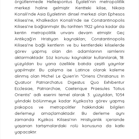
örgütlenmede Hellespontus Eyaleti’nin metropolitlik
merkezi haline gelmiştir. Kentteki kilise, Nikaia
Konsili’nde Asia Eyaletinin dinsel merkezi olan Ephesos
Kilisesi’ne, Khalkedon Konsili’nde ise Constantinopolis
Kilisesi’ne bağlanmıştır. Bu tarihten 1922 yılına kadar da
kentin metropolitlik unvanı devam etmiştir. Geç
Antikçağ’ın Hristiyan kaynakları; Constantinopolis
Kilisesi’ne bağlı kentlerin ve bu kentlerdeki kiliselerde
görev yapmış olan din adamlarının isimlerini
aktarmaktadır. Söz konusu kaynaklar kullanılarak, 18.
yüzyıldan bu yana özellikle batıda çeşitli yayınlar
yapılmıştır. Bu çalışma ise Latince olarak kaleme
alınmış olan Michel Le Quien’in “Oriens Christianus: In
Quatuor Patriarchatus Digestus: Quo Exhibentur
Ecclesiae, Patriarchae, Caeterique Praesules Totius
Orientis” adlı eserini temel alarak 3. yüzyıldan, 1054
yılındaki bölünmeye kadar Kyzikos’ta görev yapmış
piskopos ve metropolitler hakkındaki bilgileri
derlemeyi amaçlamaktadır. Bu derleme aynı
zamanda Kyzikos Kilisesi’nin Hristiyanlık içerisinde
yaşanan tartışmalardaki rolü konusuna da katkı
yapacaktır.