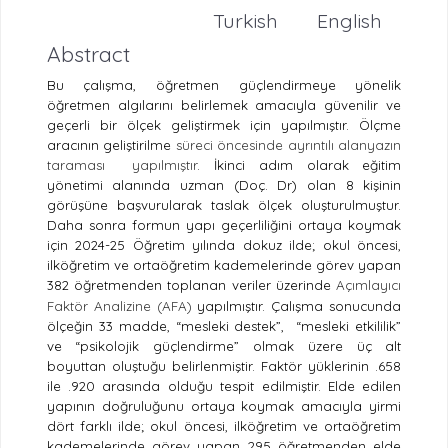
Turkish
English
Abstract
Bu çalışma, öğretmen güçlendirmeye yönelik
öğretmen algılarını belirlemek amacıyla güvenilir ve
geçerli bir ölçek geliştirmek için yapılmıştır. Ölçme
aracının geliştirilme
süreci öncesinde ayrıntılı alanyazın
taraması
yapılmıştır
. İkinci adım olarak eğitim
yönetimi alanında uzman (Doç. Dr) olan 8 kişinin
görüşüne başvurularak taslak ölçek oluşturulmuştur.
Daha sonra formun yapı geçerliliğini ortaya koymak
için 2024-25 Öğretim yılında dokuz ilde; okul öncesi,
ilköğretim ve ortaöğretim kademelerinde görev yapan
382 öğretmenden toplanan veriler üzerinde
Açımlayıcı
Faktör Analizine (AFA)
yapılmıştır. Çalışma sonucunda
ölçeğin 33 madde, “mesleki destek”,
“mesleki etkililik”
ve “psikolojik güçlendirme” olmak üzere üç alt
boyuttan oluştuğu belirlenmiştir. Faktör yüklerinin .658
ile .920 arasında olduğu tespit edilmiştir. Elde edilen
yapının doğruluğunu ortaya koymak amacıyla yirmi
dört farklı ilde; okul öncesi, ilköğretim ve ortaöğretim
kademelerinde görev yapan 295 öğretmenden elde