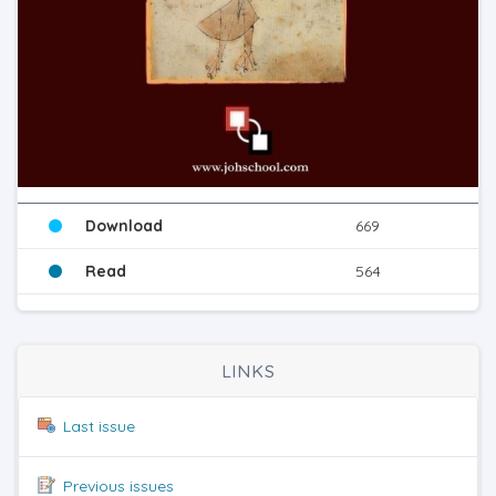
Download
669
Read
564
LINKS
Last issue
Previous issues