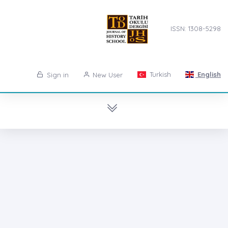
ISSN: 1308-5298
Turkish
English
Sign in
New User