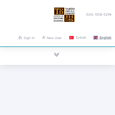
ISSN: 1308-5298
Turkish
English
Sign in
New User