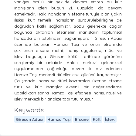
varlığını örtülü bir şekilde devam ettiren bu kült
inanışların izleri bugün 21. yüzyılda da devam
etmektedir. Halk inançlarının efsane türüyle olan yakın
ilişkisi kült temelli inanışların sürdürülebilirliğine de
doğrudan katkı sağlamıştır. Sözlü gelenekte çağlar
boyunca aktarılan efsaneler, inanışların toplumsal
hafızada diri tutulmasını sağlamışlardır. Giresun Adası
üzerinde bulunan Hamza Taşı ve onun etrafında
şekillenen efsane metni, inanış, uygulama, ritüel ve
işlev boyutuyla Giresun kültür tarihinde görünüm
sergilemiş bir anlatıdır. Anlatı merkezli geleneksel
uygulamaların çoğunluğu devamlılık arz ederken
Hamza Taşı merkezli ritüeller eski gücünü kaybetmiştir.
Çalışmada inanış ve ritüel kavramları üzerine efsane
türü ve kült inanışlar eksenli bir değerlendirme
yapıldıktan sonra Hamza Taşı efsanesi inanış, ritüel ve
işlev merkezli bir analize tabi tutulmuştur.
Keywords
Giresun Adası
Hamza Taşı
Efsane
Kült
İşlev.