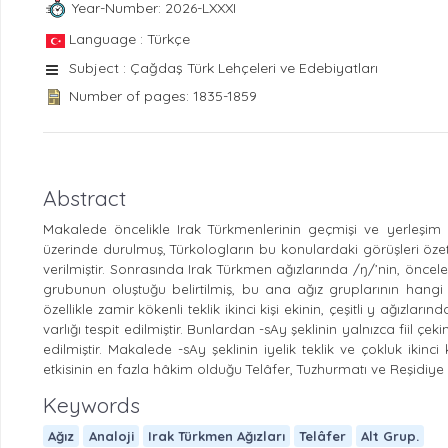
Year-Number: 2026-LXXXI
Language : Türkçe
Subject : Çağdaş Türk Lehçeleri ve Edebiyatları
Number of pages: 1835-1859
Abstract
Makalede öncelikle Irak Türkmenlerinin geçmişi ve yerleşim ala
üzerinde durulmuş, Türkologların bu konulardaki görüşleri özetle
verilmiştir. Sonrasında Irak Türkmen ağızlarında /ŋ/’nin, öncel
grubunun oluştuğu belirtilmiş, bu ana ağız gruplarının hangi d
özellikle zamir kökenli teklik ikinci kişi ekinin, çeşitli y ağızları
varlığı tespit edilmiştir. Bunlardan -sAy şeklinin yalnızca fiil ç
edilmiştir. Makalede -sAy şeklinin iyelik teklik ve çokluk ikinc
etkisinin en fazla hâkim olduğu Telâfer, Tuzhurmatı ve Reşidiye a
Keywords
Ağız
Analoji
Irak Türkmen Ağızları
Telâfer
Alt Grup.