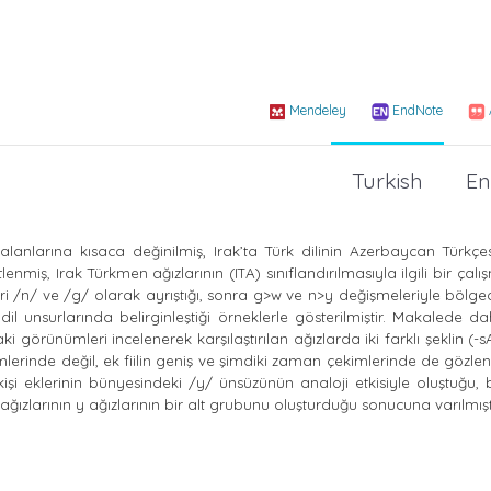
Mendeley
EndNote
Turkish
En
nlarına kısaca değinilmiş, Irak’ta Türk dilinin Azerbaycan Türkçesi 
nmiş, Irak Türkmen ağızlarının (ITA) sınıflandırılmasıyla ilgili bir çal
eri /n/ ve /g/ olarak ayrıştığı, sonra g>w ve n>y değişmeleriyle bölged
il unsurlarında belirginleştiği örneklerle gösterilmiştir. Makalede d
ndaki görünümleri incelenerek karşılaştırılan ağızlarda iki farklı şeklin (-
ekimlerinde değil, ek fiilin geniş ve şimdiki zaman çekimlerinde de gözlen
i kişi eklerinin bünyesindeki /y/ ünsüzünün analoji etkisiyle oluştuğu, 
ğızlarının y ağızlarının bir alt grubunu oluşturduğu sonucuna varılmıştı