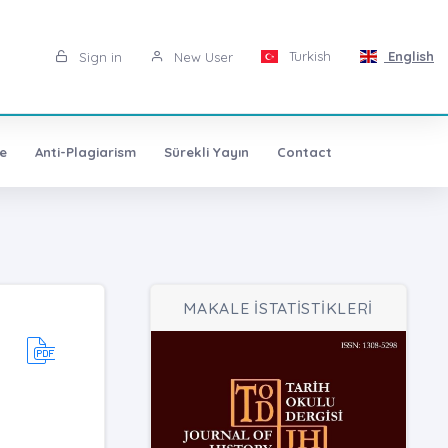
Turkish
English
Sign in
New User
e
Anti-Plagiarism
Sürekli Yayın
Contact
MAKALE İSTATİSTİKLERİ