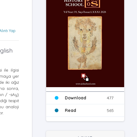
Alıntı Yap
glish
ile ilgisi
ışmaya yer
e iki ağız
aha sonra,
sAn / -sAy)
Download
477
diği tespit
bu analoji
Read
565
r.