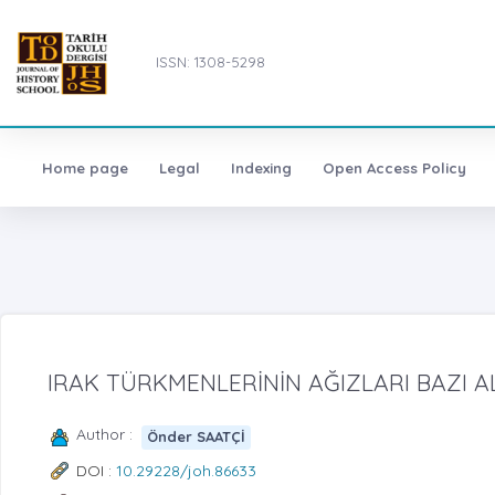
ISSN: 1308-5298
Home page
Legal
Indexing
Open Access Policy
IRAK TÜRKMENLERİNİN AĞIZLARI BAZI A
Author :
Önder SAATÇİ
DOI :
10.29228/joh.86633