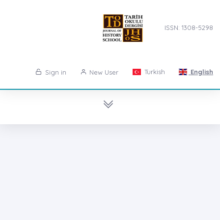
ISSN: 1308-5298
Turkish
English
Sign in
New User