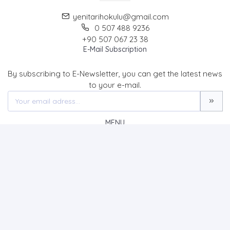
yenitarihokulu@gmail.com
0 507 488 9236
+90 507 067 23 38
E-Mail Subscription
By subscribing to E-Newsletter, you can get the latest news
to your e-mail.
MENU
Home page
About Us
News
Contact
Tarih Okulu Dergisi