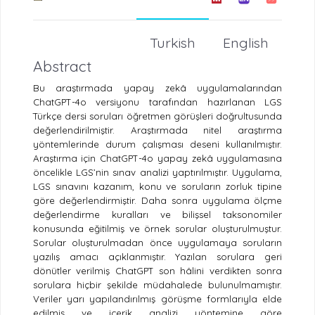
Turkish
English
Abstract
Bu araştırmada yapay zekâ uygulamalarından
ChatGPT-4o versiyonu tarafından hazırlanan LGS
Türkçe dersi soruları öğretmen görüşleri doğrultusunda
değerlendirilmiştir. Araştırmada nitel araştırma
yöntemlerinde durum çalışması deseni kullanılmıştır.
Araştırma için ChatGPT-4o yapay zekâ uygulamasına
öncelikle LGS’nin sınav analizi yaptırılmıştır. Uygulama,
LGS sınavını kazanım, konu ve soruların zorluk tipine
göre değerlendirmiştir. Daha sonra uygulama ölçme
değerlendirme kuralları ve bilişsel taksonomiler
konusunda eğitilmiş ve örnek sorular oluşturulmuştur.
Sorular oluşturulmadan önce uygulamaya soruların
yazılış amacı açıklanmıştır. Yazılan sorulara geri
dönütler verilmiş ChatGPT son hâlini verdikten sonra
sorulara hiçbir şekilde müdahalede bulunulmamıştır.
Veriler yarı yapılandırılmış görüşme formlarıyla elde
edilmiş ve içerik analizi yöntemine göre