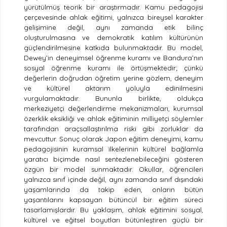
yürütülmüş teorik bir araştırmadır. Kamu pedagojisi
çerçevesinde ahlak eğitimi, yalnızca bireysel karakter
gelişimine değil, aynı zamanda etik bilinç
oluşturulmasına ve demokratik katılım kültürünün
güçlendirilmesine katkıda bulunmaktadır. Bu model,
Dewey’in deneyimsel öğrenme kuramı ve Bandura’nın
sosyal öğrenme kuramı ile örtüşmektedir; çünkü
değerlerin doğrudan öğretim yerine gözlem, deneyim
ve kültürel aktarım yoluyla edinilmesini
vurgulamaktadır. Bununla birlikte, oldukça
merkeziyetçi değerlendirme mekanizmaları, kurumsal
özerklik eksikliği ve ahlak eğitiminin milliyetçi söylemler
tarafından araçsallaştırılma riski gibi zorluklar da
mevcuttur. Sonuç olarak Japon eğitim deneyimi, kamu
pedagojisinin kuramsal ilkelerinin kültürel bağlamla
yaratıcı biçimde nasıl sentezlenebileceğini gösteren
özgün bir model sunmaktadır. Okullar, öğrencileri
yalnızca sınıf içinde değil, aynı zamanda sınıf dışındaki
yaşamlarında da takip eden, onların bütün
yaşantılarını kapsayan bütüncül bir eğitim süreci
tasarlamışlardır. Bu yaklaşım, ahlak eğitimini sosyal,
kültürel ve eğitsel boyutları bütünleştiren güçlü bir