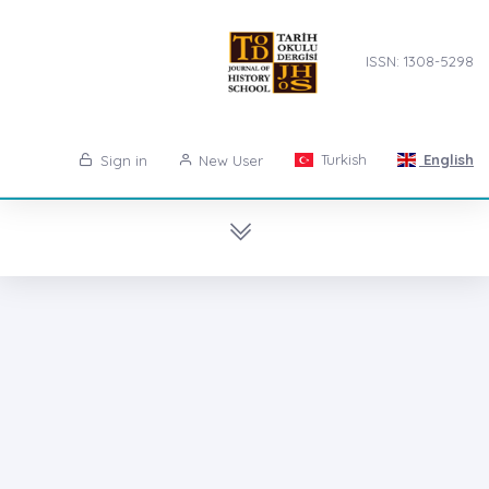
ISSN: 1308-5298
Turkish
English
Sign in
New User