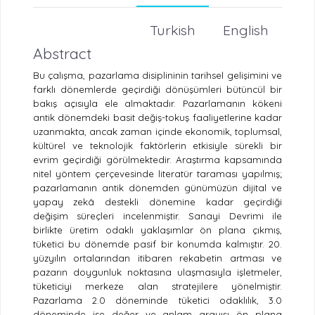
Turkish
English
Abstract
Bu çalışma, pazarlama disiplininin tarihsel gelişimini ve
farklı dönemlerde geçirdiği dönüşümleri bütüncül bir
bakış açısıyla ele almaktadır. Pazarlamanın kökeni
antik dönemdeki basit değiş-tokuş faaliyetlerine kadar
uzanmakta, ancak zaman içinde ekonomik, toplumsal,
kültürel ve teknolojik faktörlerin etkisiyle sürekli bir
evrim geçirdiği görülmektedir. Araştırma kapsamında
nitel yöntem çerçevesinde literatür taraması yapılmış;
pazarlamanın antik dönemden günümüzün dijital ve
yapay zekâ destekli dönemine kadar geçirdiği
değişim süreçleri incelenmiştir. Sanayi Devrimi ile
birlikte üretim odaklı yaklaşımlar ön plana çıkmış,
tüketici bu dönemde pasif bir konumda kalmıştır. 20.
yüzyılın ortalarından itibaren rekabetin artması ve
pazarın doygunluk noktasına ulaşmasıyla işletmeler,
tüketiciyi merkeze alan stratejilere yönelmiştir.
Pazarlama 2.0 döneminde tüketici odaklılık, 3.0
döneminde ise değer ve anlam arayışı ön plana