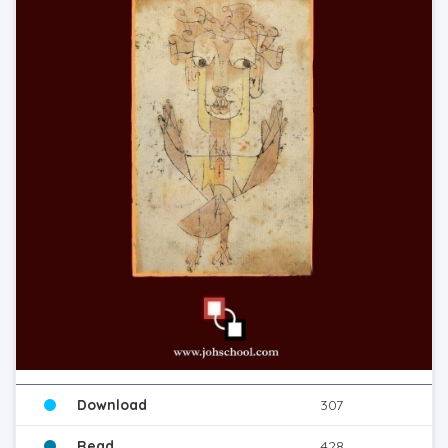
Download
307
Read
428