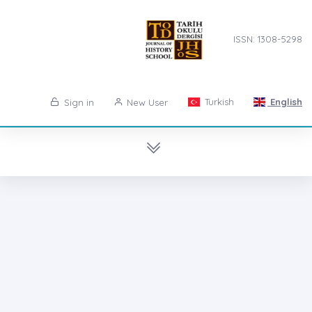
ISSN: 1308-5298
Turkish
English
Sign in
New User