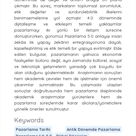
çıkmıştır. Bu süreç, markaların toplumsal sorumluluk,
etik değerler ve sürdürülebilirlik ilkelerini
benimsemelerine yol açmıştır. 4.0 döneminde
dijitalleşme ve etkileşim temelli yaklaşımlar
pazarlamayı iki yönlü bir iletişim sürecine
dönüştürürken, günümüz Pazarlama 5.0 anlayışı insan
zekâsı ile yapay zekânın entegrasyonuna dayalı,
kişiselleştirilmiş ve etik temelli bir yapıya evrilmiştir. Elde
edilen bulgular, pazarlamanın yalnızca ekonomik
faaliyetler bütünü değil; aynı zamanda kültürel, sosyal
ve teknolojik gelişmelerin yansıdığı çok boyutlu bir
alan olduğunu göstermektedir.
Araştırmanın sonuçları
hem akademik çevreler hem de işletmeler için önemli
çıkarımlar sunmaktadır.
Bu çalışmada ulaşılan
sonuçlar doğrultusunda hem pazarlama disiplininde
akademik araştırmalar yürütenlere hem de
pazarlama süreçlerinde karar alıcılara/yöneticilere
yönelik öneriler sunulmuştur.
Keywords
Pazarlama Tarihi
Antik Dönemde Pazarlama
Pazarlama 1.0-5.0
Dijital Dönüşüm.