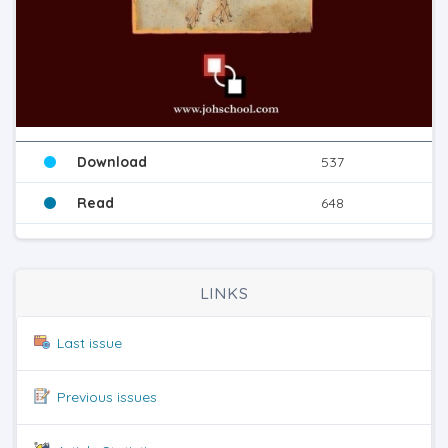
Download
537
Read
648
LINKS
Last issue
Previous issues