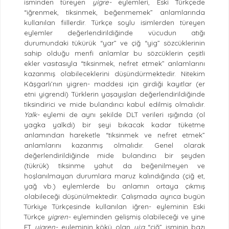
isminden türeyen
yigre-
eylemleri, Eski Türkçede
“iğrenmek, tiksinmek, beğenmemek” anlamlarında
kullanılan fiillerdir. Türkçe soylu isimlerden türeyen
eylemler değerlendirildiğinde vücudun atığı
durumundaki tükürük “yar” ve çiğ “yig” sözcüklerinin
sahip olduğu menfi anlamlar bu sözcüklerin çeşitli
ekler vasıtasıyla “tiksinmek, nefret etmek” anlamlarını
kazanmış olabileceklerini düşündürmektedir. Nitekim
Kâşgarlı’nın yigren- maddesi için girdiği kayıtlar (er
etni yigrendi) Türklerin yaşayışları değerlendirildiğinde
tiksindirici ve mide bulandırıcı kabul edilmiş olmalıdır.
Yalk-
eylemi de aynı şekilde DLT verileri ışığında (ol
yagka yalkdı) bir şeyi bıkacak kadar tüketme
anlamından hareketle “tiksinmek ve nefret etmek”
anlamlarını kazanmış olmalıdır. Genel olarak
değerlendirildiğinde mide bulandırıcı bir şeyden
(tükrük) tiksinme yahut da beğenilmeyen ve
hoşlanılmayan durumlara maruz kalındığında (çiğ et,
yağ vb.) eylemlerde bu anlamın ortaya çıkmış
olabileceği düşünülmektedir. Çalışmada ayrıca bugün
Türkiye Türkçesinde kullanılan iğren- eyleminin Eski
Türkçe
yigren-
eyleminden gelişmiş olabileceği ve yine
ET
yigren-
eyleminin kökü olan
yi:g
“çiğ” isminin bazı