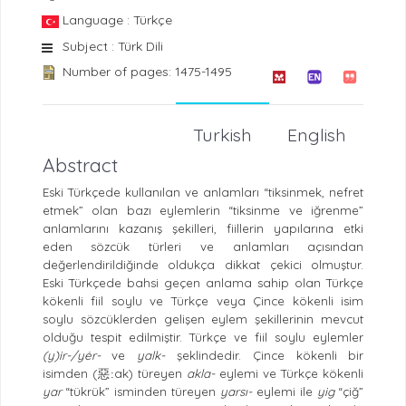
Language : Türkçe
Subject : Türk Dili
Number of pages: 1475-1495
Turkish
English
Abstract
Eski Türkçede kullanılan ve anlamları “tiksinmek, nefret
etmek” olan bazı eylemlerin “tiksinme ve iğrenme”
anlamlarını kazanış şekilleri, fiillerin yapılarına etki
eden sözcük türleri ve anlamları açısından
değerlendirildiğinde oldukça dikkat çekici olmuştur.
Eski Türkçede bahsi geçen anlama sahip olan Türkçe
kökenli fiil soylu ve Türkçe veya Çince kökenli isim
soylu sözcüklerden gelişen eylem şekillerinin mevcut
olduğu tespit edilmiştir. Türkçe ve fiil soylu eylemler
(y)ir-/yėr-
ve
yalk-
şeklindedir. Çince kökenli bir
isimden (
ak
) türeyen
akla-
eylemi ve Türkçe kökenli
惡:
yar
“tükrük” isminden türeyen
yarsı-
eylemi ile
yig
“çiğ”