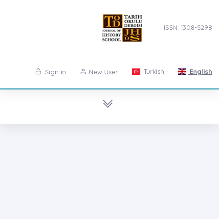
ISSN: 1308-5298
Turkish
English
Sign in
New User