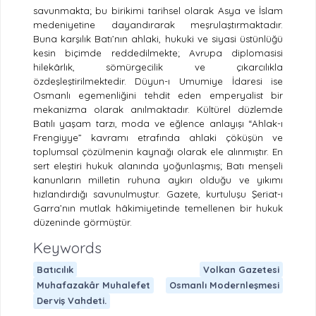
savunmakta; bu birikimi tarihsel olarak Asya ve İslam
medeniyetine dayandırarak meşrulaştırmaktadır.
Buna karşılık Batı’nın ahlaki, hukuki ve siyasi üstünlüğü
kesin biçimde reddedilmekte; Avrupa diplomasisi
hilekârlık, sömürgecilik ve çıkarcılıkla
özdeşleştirilmektedir. Düyun-ı Umumiye İdaresi ise
Osmanlı egemenliğini tehdit eden emperyalist bir
mekanizma olarak anılmaktadır. Kültürel düzlemde
Batılı yaşam tarzı, moda ve eğlence anlayışı “Ahlak-ı
Frengiyye” kavramı etrafında ahlaki çöküşün ve
toplumsal çözülmenin kaynağı olarak ele alınmıştır. En
sert eleştiri hukuk alanında yoğunlaşmış; Batı menşeli
kanunların milletin ruhuna aykırı olduğu ve yıkımı
hızlandırdığı savunulmuştur. Gazete, kurtuluşu Şeriat-ı
Garra’nın mutlak hâkimiyetinde temellenen bir hukuk
düzeninde görmüştür.
Keywords
Batıcılık
Volkan Gazetesi
Muhafazakâr Muhalefet
Osmanlı Modernleşmesi
Derviş Vahdeti.