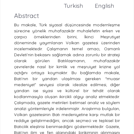
Turkish
English
Abstract
Bu makale, Türk siyasal düşüncesinde modernleşme
sürecine yönelik muhafazakâr muhalefetin erken ve
çarpıcı örneklerinden birini, İkinci Meşrutiyet
döneminde yayımlanan Volkan gazetesi üzerinden
incelemektedir. Çalışmanın temel amacı, Osmanlı
Devleti’nin bekasını sağlamak adına zorunlu bir strateji
olarak görülen Batılılaşmanın, muhafazakâr
çevrelerde nasıl bir kimlik ve meşruiyet krizine yol
açtığını ortaya koymaktır. Bu bağlamda makale,
Batı’nın bir yandan ulaşılması gereken “muasır
medeniyet” seviyesi olarak idealize edilmesi, diğer
yandan ise siyasi ve kültürel bir tehdit olarak
kodlanmasıyla oluşan ikircikli algıyı analiz etmektedir.
Çalışmada, gazete metinleri betimsel analiz ve söylem
analizi yöntemleriyle irdelenmiştir. Araştırma bulguları,
Volkan gazetesinin Batı medeniyetine karşı mutlak bir
reddiye geliştirmediğini, ancak seçmeci ve tepkisel bir
Batıcılık eleştirisi benimsediğini göstermektedir. Gazete,
Batı’nın ilim ve fen alanındaki birikiminin alınmasını