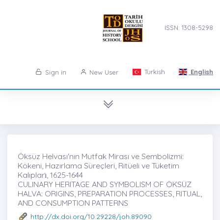
ISSN: 1308-5298
Turkish
English
Sign in
New User
Öksüz Helvası'nın Mutfak Mirası ve Sembolizmi:
Kökeni, Hazırlama Süreçleri, Ritüeli ve Tüketim
Kalıpları̇, 1625-1644
CULINARY HERITAGE AND SYMBOLISM OF ÖKSÜZ
HALVA: ORIGINS, PREPARATION PROCESSES, RITUAL,
AND CONSUMPTION PATTERNS
http://dx.doi.org/10.29228/joh.89090