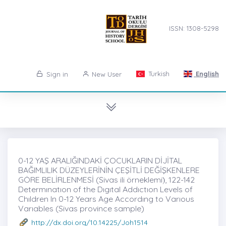
ISSN: 1308-5298
Turkish
English
Sign in
New User
0-12 YAŞ ARALIĞINDAKİ ÇOCUKLARIN DİJİTAL
BAĞIMLILIK DÜZEYLERİNİN ÇEŞİTLİ DEĞİŞKENLERE
GÖRE BELİRLENMESİ (Sivas ili örneklemi)̇, 122-142
Determınatıon of the Dıgıtal Addıctıon Levels of
Chıldren In 0-12 Years Age Accordıng to Varıous
Varıables (Sivas province sample)
http://dx.doi.org/10.14225/Joh1514