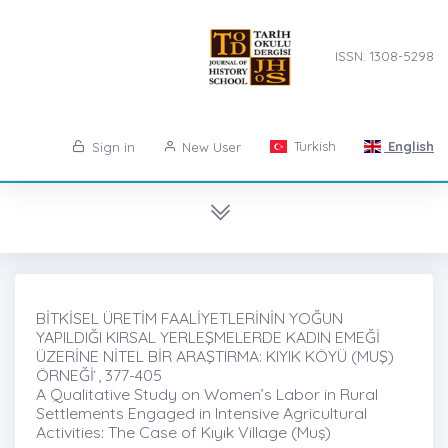
ISSN: 1308-5298
Turkish
English
Sign in
New User
BİTKİSEL ÜRETİM FAALİYETLERİNİN YOĞUN
YAPILDIĞI KIRSAL YERLEŞMELERDE KADIN EMEĞİ
ÜZERİNE NİTEL BİR ARAŞTIRMA: KIYIK KÖYÜ (MUŞ)
ÖRNEĞİ ̇, 377-405
A Qualitative Study on Women’s Labor in Rural
Settlements Engaged in Intensive Agricultural
Activities: The Case of Kıyık Village (Muş)