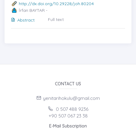
http://dx.doi.org/10.29228/joh.80204
İrfan BAYTAR -
Full text
Abstract
CONTACT US
yenitarihokulu@gmail.com
0 507 488 9236
+90 507 067 23 38
E-Mail Subscription