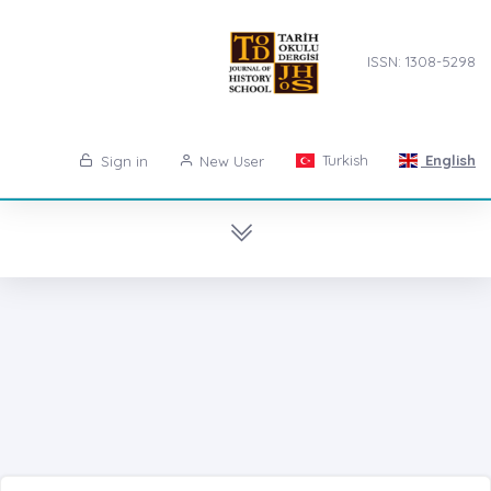
ISSN: 1308-5298
Turkish
English
Sign in
New User