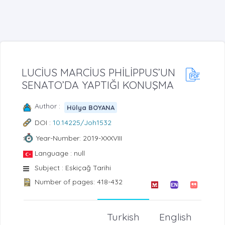
LUCİUS MARCİUS PHİLİPPUS’UN
SENATO’DA YAPTIĞI KONUŞMA
Author :
Hülya BOYANA
DOI :
10.14225/Joh1532
Year-Number: 2019-XXXVIII
Language : null
Subject : Eskiçağ Tarihi
Number of pages: 418-432
Turkish
English