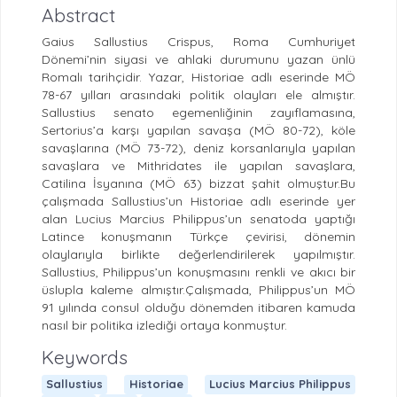
Abstract
Gaius Sallustius Crispus, Roma Cumhuriyet
Dönemi’nin siyasi ve ahlaki durumunu yazan ünlü
Romalı tarihçidir. Yazar, Historiae adlı eserinde MÖ
78-67 yılları arasındaki politik olayları ele almıştır.
Sallustius senato egemenliğinin zayıflamasına,
Sertorius’a karşı yapılan savaşa (MÖ 80-72), köle
savaşlarına (MÖ 73-72), deniz korsanlarıyla yapılan
savaşlara ve Mithridates ile yapılan savaşlara,
Catilina İsyanına (MÖ 63) bizzat şahit olmuştur.Bu
çalışmada Sallustius’un Historiae adlı eserinde yer
alan Lucius Marcius Philippus’un senatoda yaptığı
Latince konuşmanın Türkçe çevirisi, dönemin
olaylarıyla birlikte değerlendirilerek yapılmıştır.
Sallustius, Philippus’un konuşmasını renkli ve akıcı bir
üslupla kaleme almıştır.Çalışmada, Philippus’un MÖ
91 yılında consul olduğu dönemden itibaren kamuda
nasıl bir politika izlediği ortaya konmuştur.
Keywords
Sallustius
Historiae
Lucius Marcius Philippus