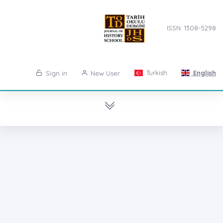
ISSN: 1308-5298
Turkish
English
Sign in
New User