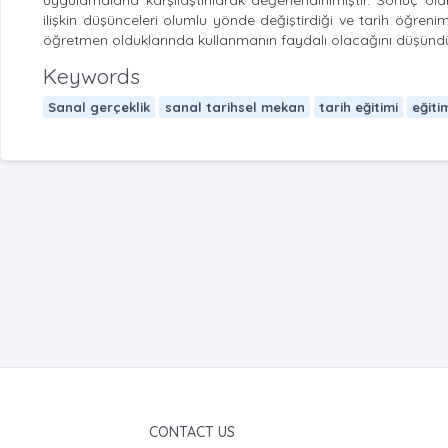
uygulamalarla karşılaştırılarak değerlendirilmiştir. Sonuç ol
ilişkin düşünceleri olumlu yönde değiştirdiği ve tarih öğreni
öğretmen olduklarında kullanmanın faydalı olacağını düşündü
Keywords
Sanal gerçeklik
sanal tarihsel mekan
tarih eğitimi
eğiti
CONTACT US