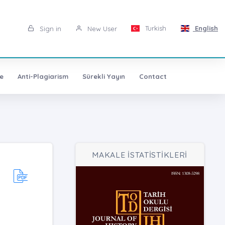
Turkish
English
Sign in
New User
e
Anti-Plagiarism
Sürekli Yayın
Contact
MAKALE İSTATİSTİKLERİ