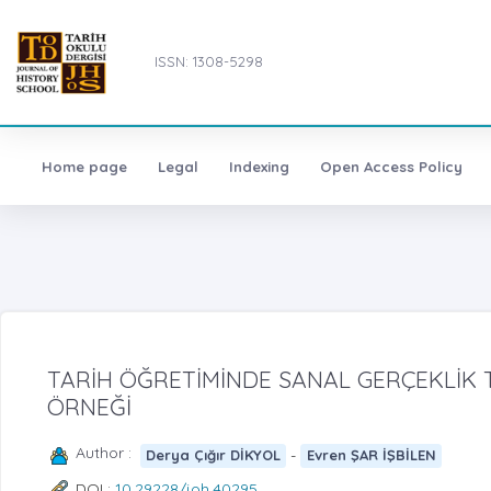
ISSN: 1308-5298
Home page
Legal
Indexing
Open Access Policy
TARİH ÖĞRETİMİNDE SANAL GERÇEKLİK 
ÖRNEĞİ
Author :
-
Derya Çığır DİKYOL
Evren ŞAR İŞBİLEN
DOI :
10.29228/joh.40295