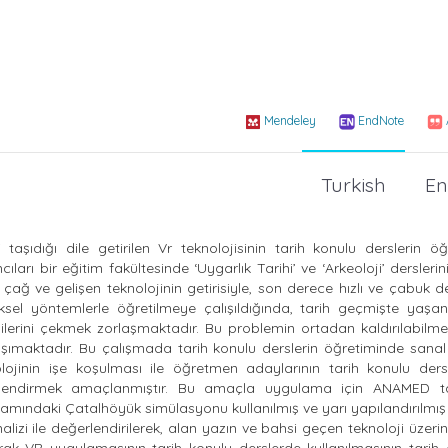
Mendeley
EndNote
Turkish
En
taşıdığı dile getirilen Vr teknolojisinin tarih konulu derslerin ö
cıları bir eğitim fakültesinde ‘Uygarlık Tarihi’ ve ‘Arkeoloji’ dersleri
ağ ve gelişen teknolojinin getirisiyle, son derece hızlı ve çabuk d
el yöntemlerle öğretilmeye çalışıldığında, tarih geçmişte yaşanm
ilerini çekmek zorlaşmaktadır. Bu problemin ortadan kaldırılabilmes
 taşımaktadır. Bu çalışmada tarih konulu derslerin öğretiminde sanal
lojinin işe koşulması ile öğretmen adaylarının tarih konulu ders
erlendirmek amaçlanmıştır. Bu amaçla uygulama için ANAMED t
samındaki Çatalhöyük simülasyonu kullanılmış ve yarı yapılandırılm
alizi ile değerlendirilerek, alan yazın ve bahsi geçen teknoloji üzeri