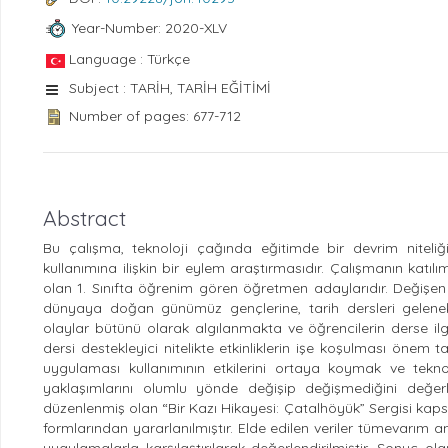
Year-Number: 2020-XLV
Language : Türkçe
Subject : TARİH, TARİH EĞİTİMİ
Number of pages: 677-712
Abstract
Bu çalışma, teknoloji çağında eğitimde bir devrim niteliği 
kullanımına ilişkin bir eylem araştırmasıdır. Çalışmanın katılım
olan 1. Sınıfta öğrenim gören öğretmen adaylarıdır. Değişen ç
dünyaya doğan günümüz gençlerine, tarih dersleri geleneks
olaylar bütünü olarak algılanmakta ve öğrencilerin derse ilg
dersi destekleyici nitelikte etkinliklerin işe koşulması önem
uygulaması kullanımının etkilerini ortaya koymak ve tekno
yaklaşımlarını olumlu yönde değişip değişmediğini değ
düzenlenmiş olan “Bir Kazı Hikayesi: Çatalhöyük” Sergisi kap
formlarından yararlanılmıştır. Elde edilen veriler tümevarım an