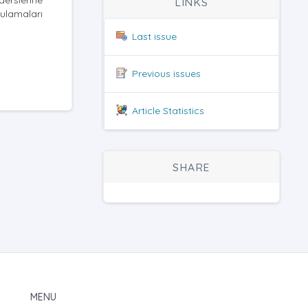
derslerine
LINKS
gulamaları
Last issue
Previous issues
Article Statistics
SHARE
MENU