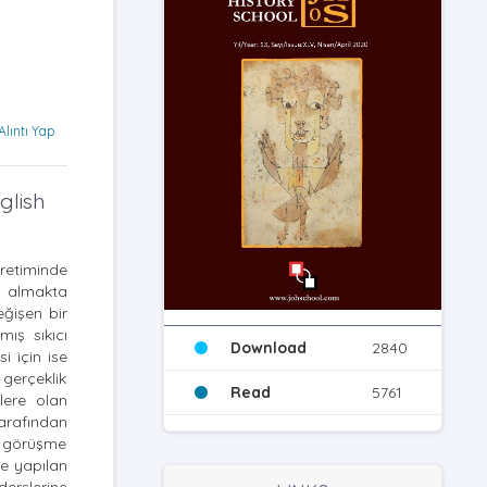
Alıntı Yap
glish
ğretiminde
ni almakta
eğişen bir
ış sıkıcı
Download
2840
i için ise
 gerçeklik
Read
5761
lere olan
arafından
ış görüşme
ne yapılan