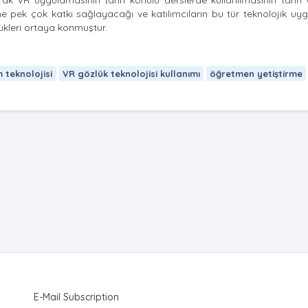
arak VR uygulamasının tarih konulu derslerde kullanılmasının tarih 
me pek çok katkı sağlayacağı ve katılımcıların bu tür teknolojik uy
kleri ortaya konmuştur.
m teknolojisi
VR gözlük teknolojisi kullanımı
öğretmen yetiştirme
E-Mail Subscription