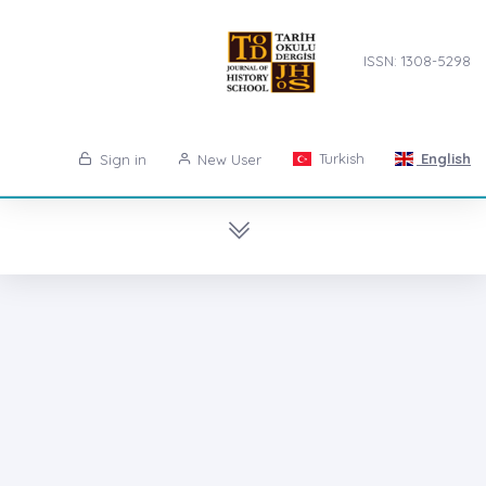
ISSN: 1308-5298
Turkish
English
Sign in
New User