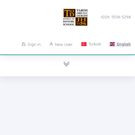
ISSN: 1308-5298
Turkish
English
Sign in
New User