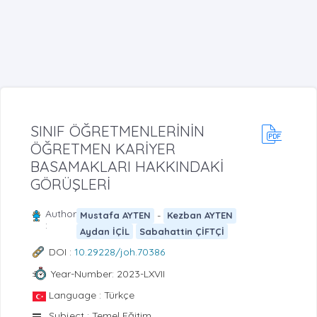
SINIF ÖĞRETMENLERİNİN
ÖĞRETMEN KARİYER
BASAMAKLARI HAKKINDAKİ
GÖRÜŞLERİ
Author
-
Mustafa AYTEN
Kezban AYTEN
:
Aydan İÇİL
Sabahattin ÇİFTÇİ
DOI :
10.29228/joh.70386
Year-Number: 2023-LXVII
Language : Türkçe
Subject : Temel Eğitim