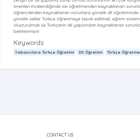
zengin bir dil yapısına sahip olması sorunlarının en çok vurgu
önerileri incelendiğinde ise öğretmenden kaynaklanan sorunlara
öğrencilerden kaynaklanan sorunlara yönelik dil öğretiminde dö
yönelik veliler Türkçe öğrenmeye teşvik edilmeli, eğitim siste
oluşturulmalı ve Türkçenin dil yapısından kaynaklanan sorunla
belirlenmiştir.
Keywords
Yabancılara Türkçe Öğretimi
Dil Öğretimi
Türkçe Öğretme
CONTACT US