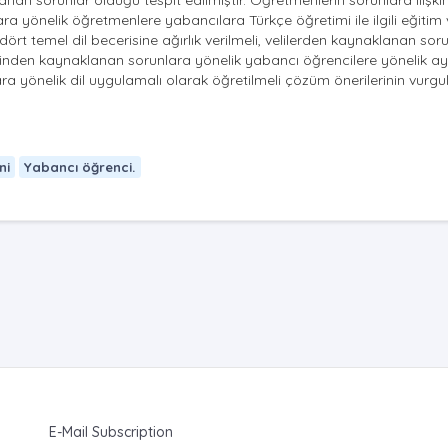
lanan sorunlar olduğu tespit edilmiştir. Öğretmenlerin sorunlara ilişk
 yönelik öğretmenlere yabancılara Türkçe öğretimi ile ilgili eğitim v
rt temel dil becerisine ağırlık verilmeli, velilerden kaynaklanan sor
minden kaynaklanan sorunlara yönelik yabancı öğrencilere yönelik ayrı
ra yönelik dil uygulamalı olarak öğretilmeli çözüm önerilerinin vurgu
ni
Yabancı öğrenci.
E-Mail Subscription