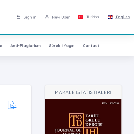
Turkish
English
Sign in
New User
e
Anti-Plagiarism
Sürekli Yayın
Contact
MAKALE İSTATİSTİKLERİ