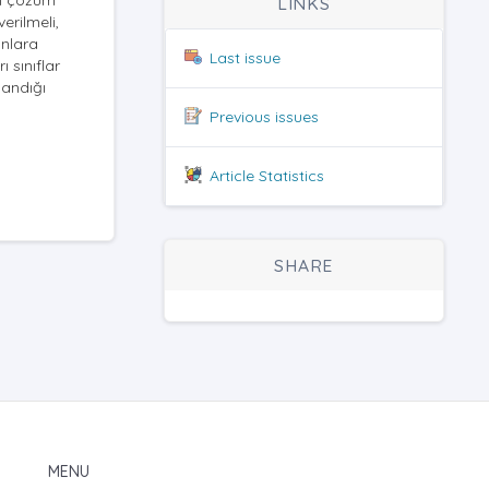
in çözüm
LINKS
erilmeli,
unlara
Last issue
 sınıflar
landığı
Previous issues
Article Statistics
SHARE
MENU