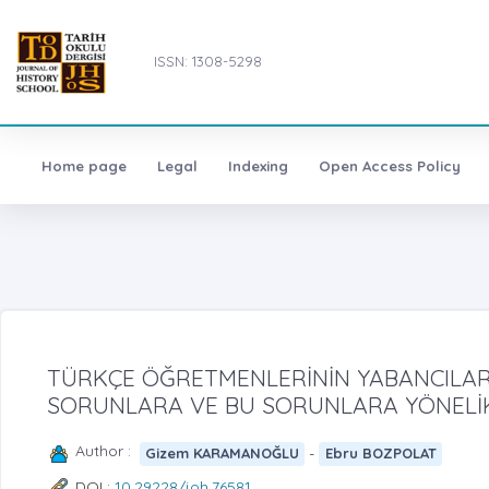
ISSN: 1308-5298
Home page
Legal
Indexing
Open Access Policy
TÜRKÇE ÖĞRETMENLERİNİN YABANCILAR
SORUNLARA VE BU SORUNLARA YÖNELİK
Author :
-
Gizem KARAMANOĞLU
Ebru BOZPOLAT
DOI :
10.29228/joh.76581