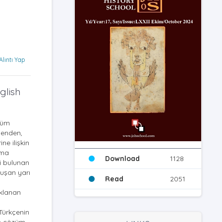
Alıntı Yap
glish
züm
menden,
e ilişkin
şma
Download
1128
i bulunan
luşan yarı
Read
2051
klanan
Türkçenin