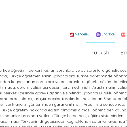
Mendeley
EndNote
Turkish
En
ürkçe öğretiminde karşılaşılan sorunlara ve bu sorunlara yönelik çö
tusunda; Türkçe öğretmenlerinin yabancılara Türkçe öğretiminde öğret
sından kaynaklanan sorunlara ve bu sorunlara yönelik çözüm önerilerin
aştırmada, durum çalışması deseni tercih edilmiştir. Araştırmanın çalı
li Merkez ilçesinde görev yapan ve sınıfında yabancı uyruklu öğrenc
ama aracı olarak, araştırmacılar tarafından hazırlanan 5 sorudan o
nde, içerik analizi yönteminden yararlanılmıştır. Araştırma sonucunda;
Türkçe öğretimi hakkında eğitim almamış olması, öğrenciden kayna
 sorunlar arasında velilerin Türkçe bilmemesi, eğitim sisteminden
şanması, Türkçenin dil yapısından kaynaklanan sorunlar arasında 