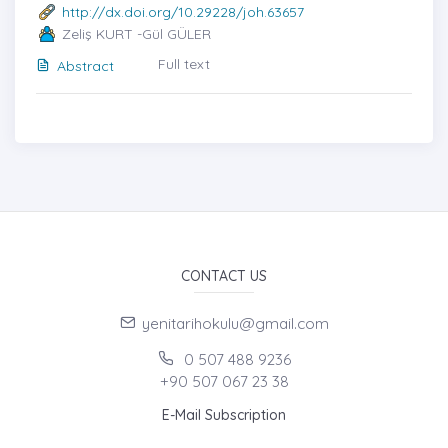
http://dx.doi.org/10.29228/joh.63657
Zeliş KURT -Gül GÜLER
Full text
Abstract
CONTACT US
yenitarihokulu@gmail.com
0 507 488 9236
+90 507 067 23 38
E-Mail Subscription