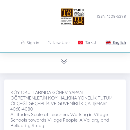
ISSN: 1308-5298
Turkish
English
Sign in
New User
KÖY OKULLARINDA GÖREV YAPAN
ÖĞRETMENLERİN KÖY HALKINA YÖNELİK TUTUM
ÖLÇEĞİ: GEÇERLİK VE GÜVENİRLİK ÇALIŞMASI ̇,
4068-4080
Attitudes Scale of Teachers Working in Village
Schools towards Village People: A Validity and
Reliability Study